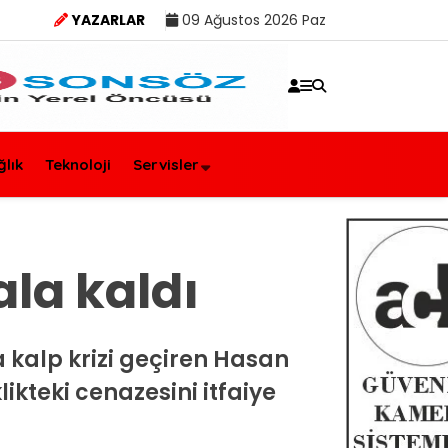
YAZARLAR
09 Ağustos 2026 Paz
ğlık
Teknoloji
Servisler
la kaldı
a kalp krizi geçiren Hasan
ikteki cenazesini itfaiye