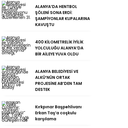
ALANYA’DA HENTBOL
ŞÖLENİ SONA ERDİ:
ŞAMPİYONLAR KUPALARINA
KAVUŞTU
400 KİLOMETRELİK İYİLİK
YOLCULUĞU ALANYA’DA
BİR AİLEYE YUVA OLDU
ALANYA BELEDİYESİ VE
ALKÜ’NÜN ORTAK
PROJESİNE AB’DEN TAM
DESTEK
Kırkpınar Başpehlivanı
Erkan Taş’a coşkulu
karşılama