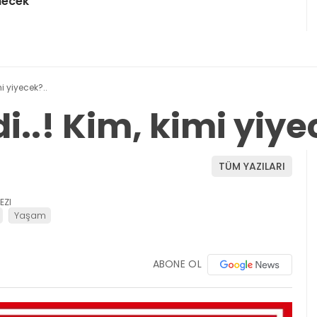
necek
i yiyecek?..
i..! Kim, kimi yiye
TÜM YAZILARI
EZI
Yaşam
ABONE OL