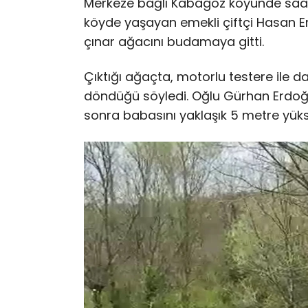
Merkeze bağlı Kabagöz köyünde saat 
köyde yaşayan emekli çiftçi Hasan Erd
çınar ağacını budamaya gitti.
Çıktığı ağaçta, motorlu testere ile 
döndüğü söyledi. Oğlu Gürhan Erdoğa
sonra babasını yaklaşık 5 metre yüks