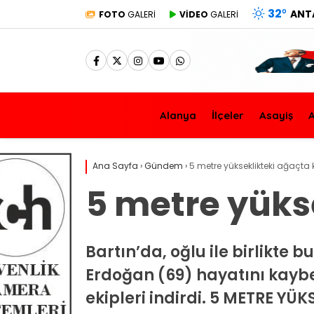
32
°
ANT
FOTO
GALERİ
VİDEO
GALERİ
Alanya
İlçeler
Asayiş
A
Ana Sayfa
›
Gündem
›
5 metre yükseklikteki ağaçta 
5 metre yükse
Bartın’da, oğlu ile birlikte
Erdoğan (69) hayatını kaybet
ekipleri indirdi. 5 METRE Y