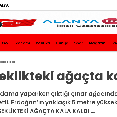
ALYA
ltso
Ekonomi
Politika
Dünya
Spor
Magazin
Sa
kala kaldı
klikteki ağaçta ka
 budama yaparken çıktığı çınar ağacınd
ti. Erdoğan’ın yaklaşık 5 metre yüksekl
ÜKSEKLİKTEKİ AĞAÇTA KALA KALDI …