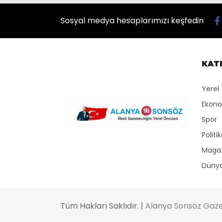
Sosyal medya hesaplarımızı keşfedin
KAT
Yerel
Ekon
Spor
Politi
Maga
Düny
Tüm Hakları Saklıdır. |
Alanya Sonsöz Gaze