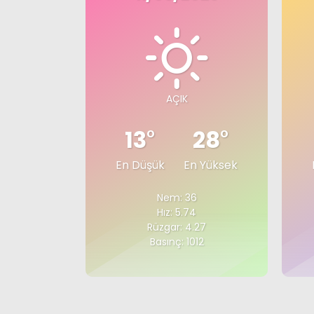
AÇIK
13
°
28
°
En Düşük
En Yüksek
Nem: 36
Hız: 5.74
Rüzgar: 4.27
Basınç: 1012