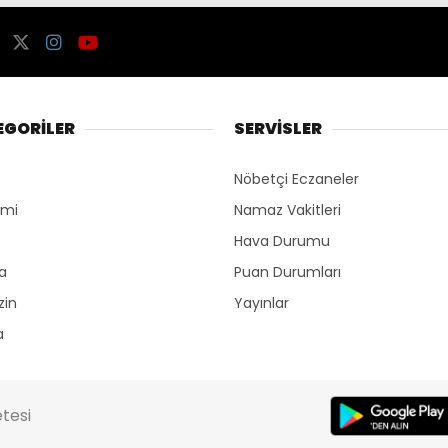
EGORİLER
SERVİSLER
Nöbetçi Eczaneler
omi
Namaz Vakitleri
Hava Durumu
ka
Puan Durumları
zin
Yayınlar
a
tesi