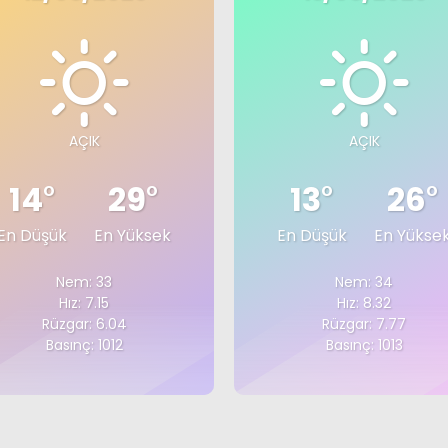
AÇIK
AÇIK
14
°
29
°
13
°
26
°
En Düşük
En Yüksek
En Düşük
En Yükse
Nem: 33
Nem: 34
Hız: 7.15
Hız: 8.32
Rüzgar: 6.04
Rüzgar: 7.77
Basınç: 1012
Basınç: 1013