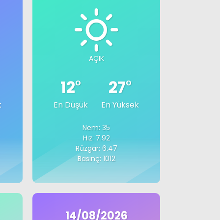
AÇIK
12
°
27
°
k
En Düşük
En Yüksek
Nem: 35
Hız: 7.92
Rüzgar: 6.47
Basınç: 1012
14/08/2026