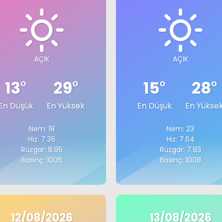
AÇIK
AÇIK
13
°
29
°
15
°
28
°
En Düşük
En Yüksek
En Düşük
En Yükse
Nem: 18
Nem: 23
Hız: 7.36
Hız: 7.64
Rüzgar: 8.95
Rüzgar: 7.93
Basınç: 1006
Basınç: 1008
12/08/2026
13/08/2026