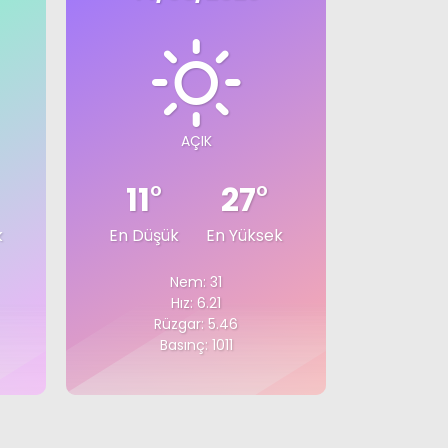
AÇIK
11
°
27
°
k
En Düşük
En Yüksek
Nem: 31
Hız: 6.21
Rüzgar: 5.46
Basınç: 1011