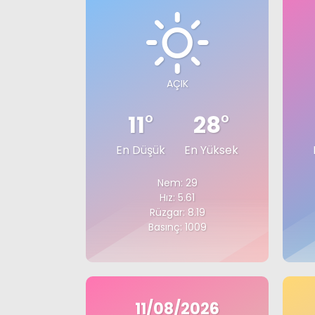
AÇIK
11
°
28
°
En Düşük
En Yüksek
Nem: 29
Hız: 5.61
Rüzgar: 8.19
Basınç: 1009
11/08/2026