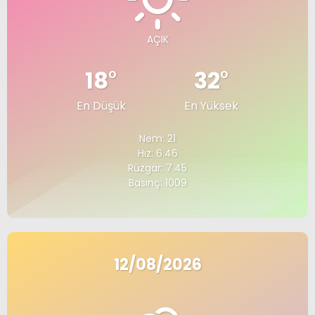
AÇIK
18
°
32
°
En Düşük
En Yüksek
Nem: 21
Hız: 6.46
Rüzgar: 7.45
Basınç: 1009
12/08/2026