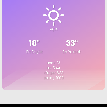
AÇIK
18
°
33
°
En Düşük
En Yüksek
Nem: 23
Hız: 5.44
Rüzgar: 6.33
Basınç: 1008