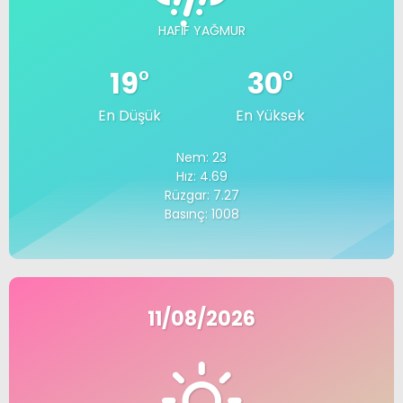
HAFIF YAĞMUR
19
°
30
°
En Düşük
En Yüksek
Nem: 23
Hız: 4.69
Rüzgar: 7.27
Basınç: 1008
11/08/2026