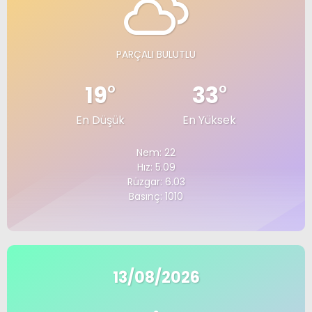
PARÇALI BULUTLU
19
°
33
°
En Düşük
En Yüksek
Nem: 22
Hız: 5.09
Rüzgar: 6.03
Basınç: 1010
13/08/2026