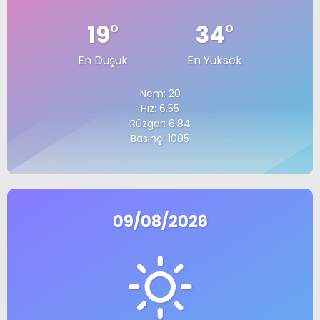
19
°
34
°
En Düşük
En Yüksek
Nem: 20
Hız: 6.55
Rüzgar: 6.84
Basınç: 1005
09/08/2026