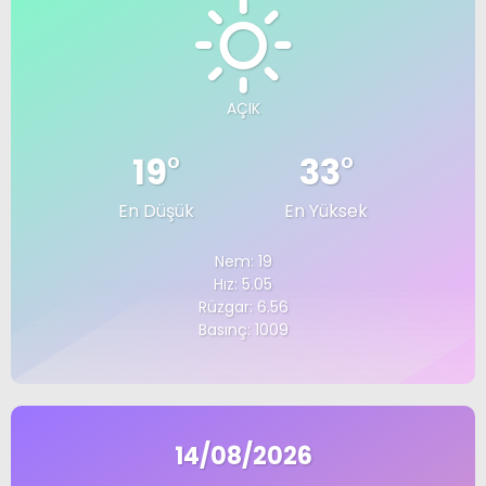
AÇIK
19
°
33
°
En Düşük
En Yüksek
Nem: 19
Hız: 5.05
Rüzgar: 6.56
Basınç: 1009
14/08/2026