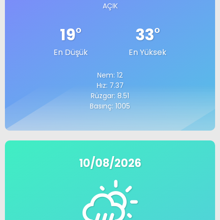
AÇIK
19
°
33
°
En Düşük
En Yüksek
Nem: 12
Hız: 7.37
Rüzgar: 8.51
Basınç: 1005
10/08/2026