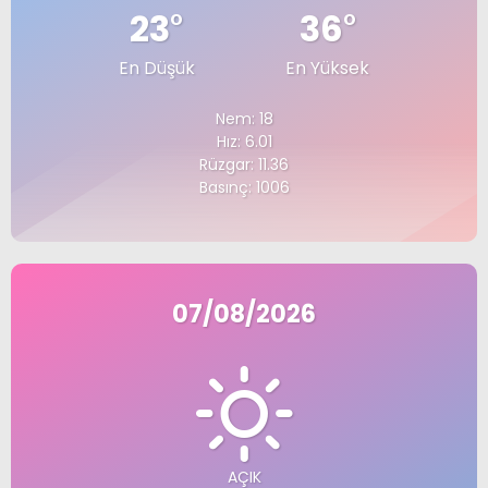
23
°
36
°
En Düşük
En Yüksek
Nem: 18
Hız: 6.01
Rüzgar: 11.36
Basınç: 1006
07/08/2026
AÇIK