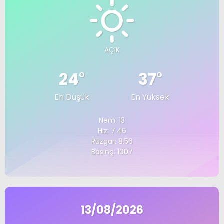
AÇIK
24
°
37
°
En Düşük
En Yüksek
Nem: 13
Hız: 7.46
Rüzgar: 8.56
Basınç: 1007
13/08/2026