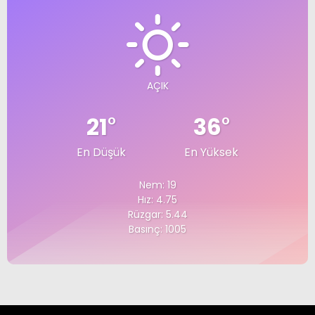
AÇIK
21
°
36
°
En Düşük
En Yüksek
Nem: 19
Hız: 4.75
Rüzgar: 5.44
Basınç: 1005