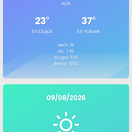
AÇIK
23
°
37
°
En Düşük
En Yüksek
Nem: 18
Hız: 7.95
Rüzgar: 11.01
Basınç: 1003
09/08/2026