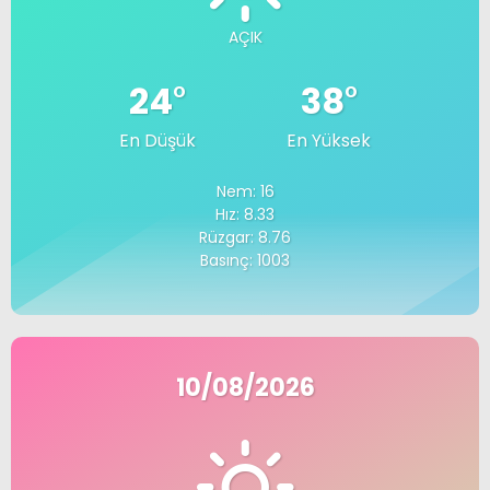
AÇIK
24
°
38
°
En Düşük
En Yüksek
Nem: 16
Hız: 8.33
Rüzgar: 8.76
Basınç: 1003
10/08/2026