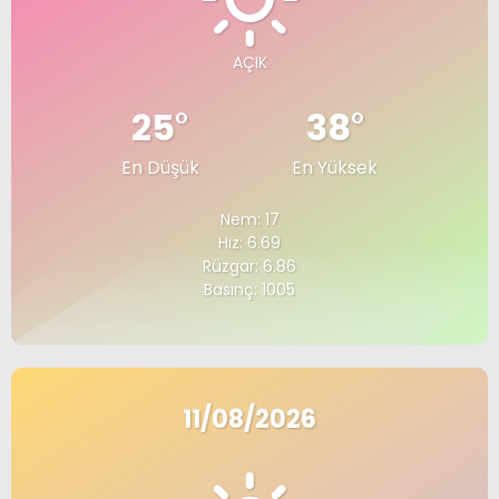
AÇIK
25
°
38
°
En Düşük
En Yüksek
Nem: 17
Hız: 6.69
Rüzgar: 6.86
Basınç: 1005
11/08/2026