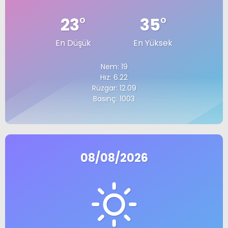
23
°
35
°
En Düşük
En Yüksek
Nem: 19
Hız: 6.22
Rüzgar: 12.09
Basınç: 1003
08/08/2026